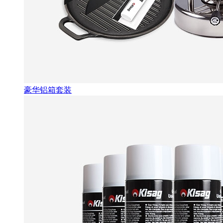
豪华铝箱套装