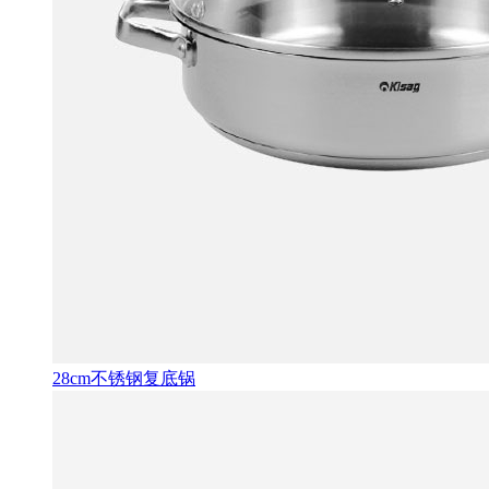
28cm不锈钢复底锅