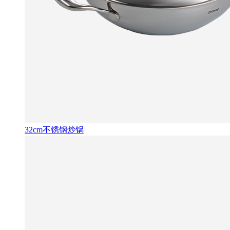
32cm不锈钢炒锅