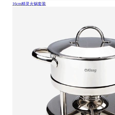
16cm精灵火锅套装