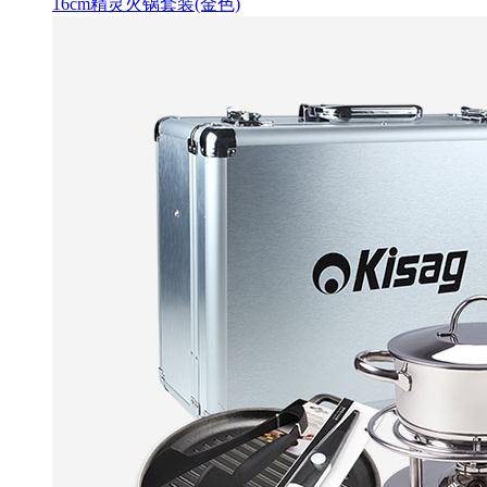
16cm精灵火锅套装(金色)