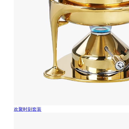
欢聚时刻套装