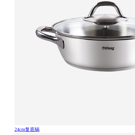
24cm复底锅