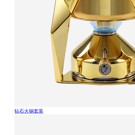
钻石火锅套装