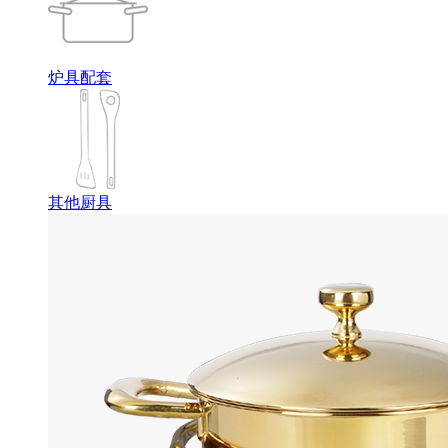
炉具配套
其他厨具