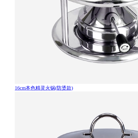
16cm本色精灵火锅(防烫款)