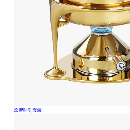
欢聚时刻套装