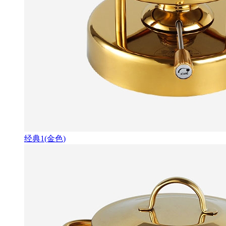
经典1(金色)