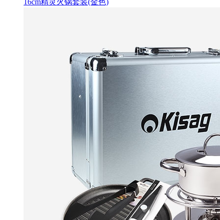
16cm精灵火锅套装(金色)