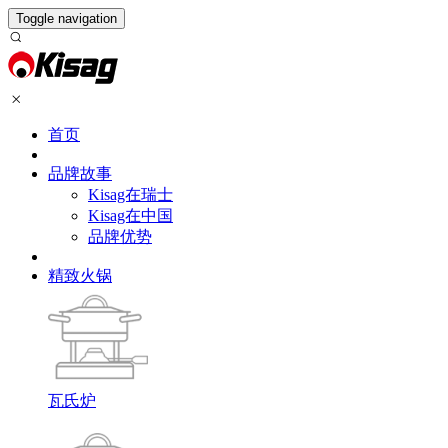
Toggle navigation
首页
品牌故事
Kisag在瑞士
Kisag在中国
品牌优势
精致火锅
瓦氏炉