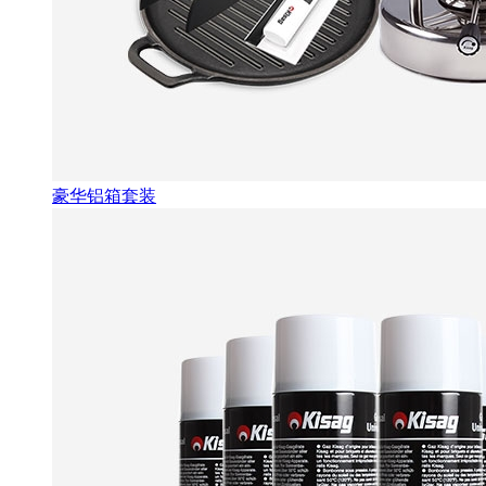
豪华铝箱套装