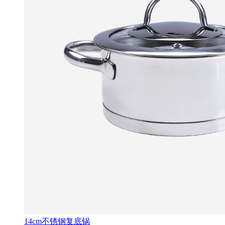
14cm不锈钢复底锅