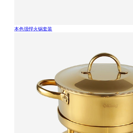
本色强悍火锅套装