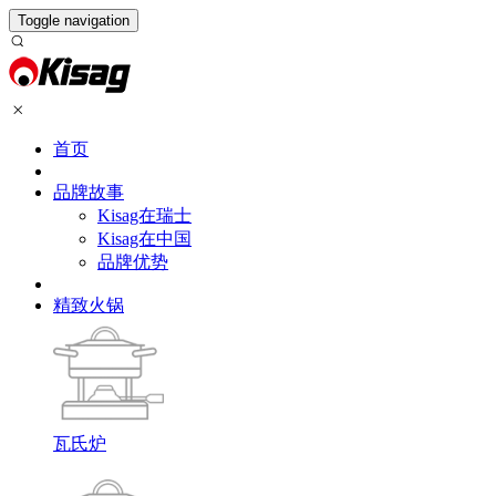
Toggle navigation
首页
品牌故事
Kisag在瑞士
Kisag在中国
品牌优势
精致火锅
瓦氏炉