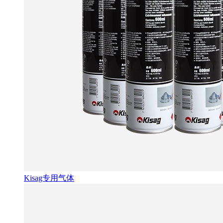
Kisag专用气体