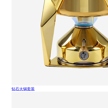
钻石火锅套装