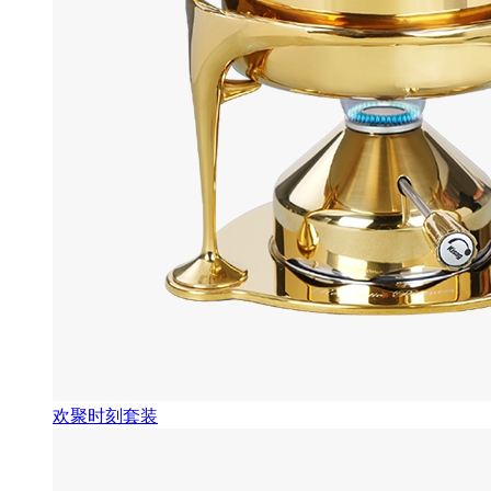
欢聚时刻套装