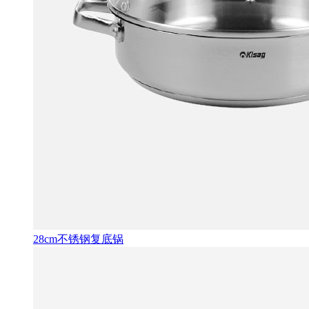
28cm不锈钢复底锅