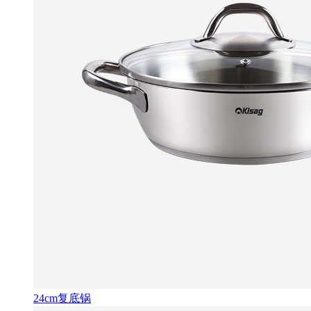
24cm复底锅