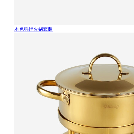
本色强悍火锅套装