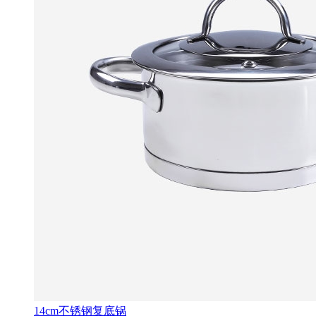
14cm不锈钢复底锅