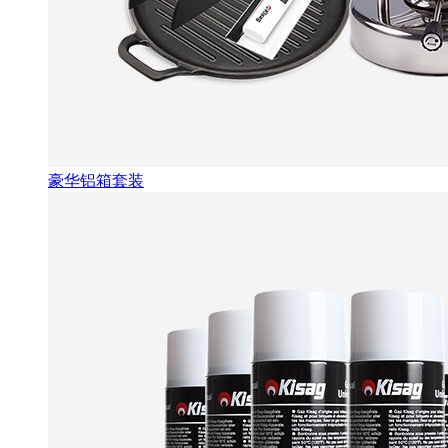
豪华铝箱套装