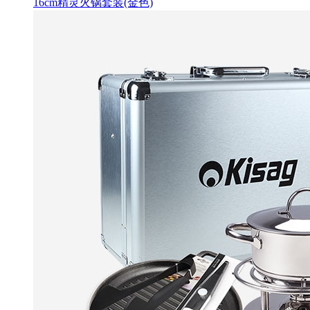
16cm精灵火锅套装(金色)