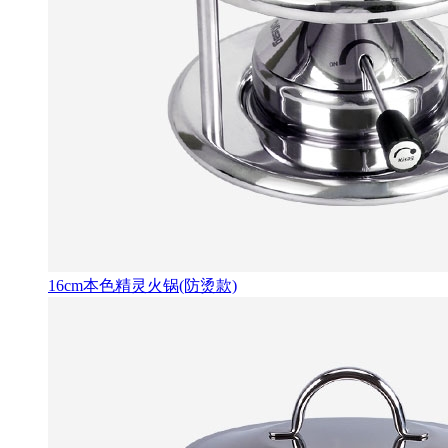
16cm本色精灵火锅(防烫款)