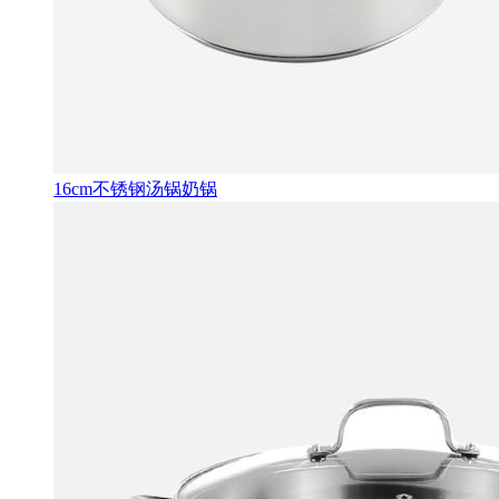
16cm不锈钢汤锅奶锅