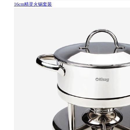
16cm精灵火锅套装