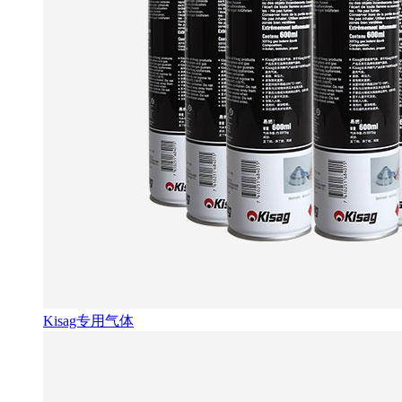
Kisag专用气体