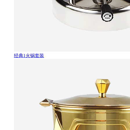
经典1火锅套装